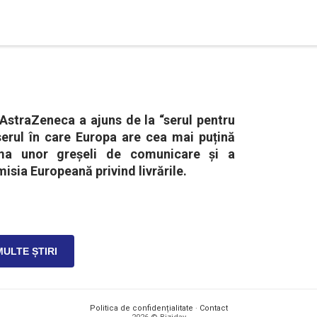
 AstraZeneca a ajuns de la “serul pentru
serul în care Europa are cea mai puțină
rma unor greșeli de comunicare și a
misia Europeană privind livrările.
MULTE ȘTIRI
Politica de confidențialitate
·
Contact