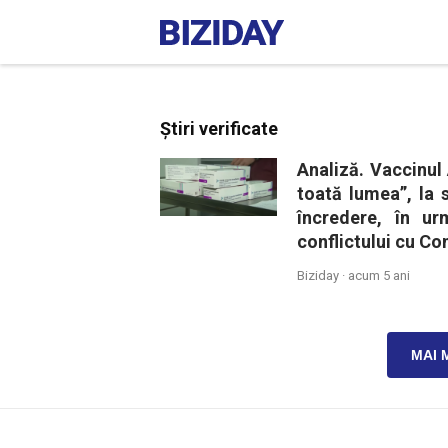
Știri verificate
Analiză. Vaccinul
toată lumea”, la 
încredere, în u
conflictului cu Co
Biziday ·
acum 5 ani
MAI 