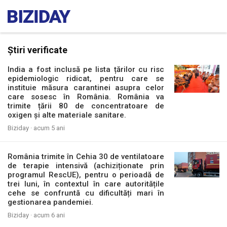
Știri verificate
India a fost inclusă pe lista țărilor cu risc
epidemiologic ridicat, pentru care se
instituie măsura carantinei asupra celor
care sosesc în România. România va
trimite țării 80 de concentratoare de
oxigen și alte materiale sanitare.
Biziday ·
acum 5 ani
România trimite în Cehia 30 de ventilatoare
de terapie intensivă (achiziționate prin
programul RescUE), pentru o perioadă de
trei luni, în contextul în care autoritățile
cehe se confruntă cu dificultăți mari în
gestionarea pandemiei.
Biziday ·
acum 6 ani