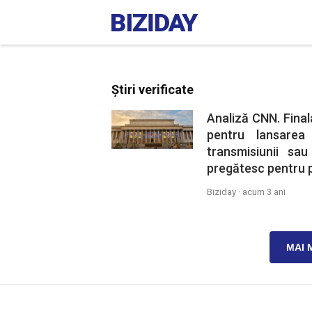
Știri verificate
Analiză CNN. Final
pentru lansarea
transmisiunii sau
pregătesc pentru p
Biziday ·
acum 3 ani
MAI 