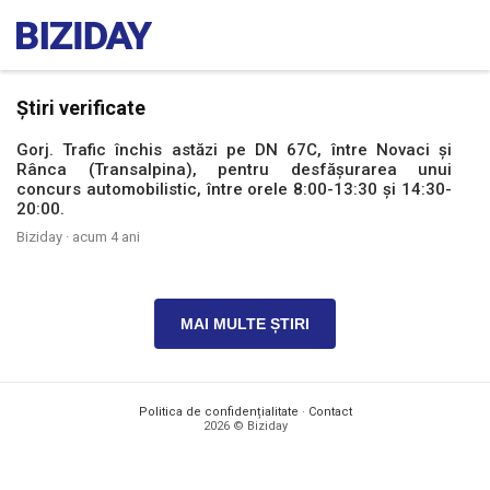
Știri verificate
Gorj. Trafic închis astăzi pe DN 67C, între Novaci și
Rânca (Transalpina), pentru desfăşurarea unui
concurs automobilistic, între orele 8:00-13:30 şi 14:30-
20:00.
Biziday ·
acum 4 ani
MAI MULTE ȘTIRI
Politica de confidențialitate
·
Contact
2026 © Biziday