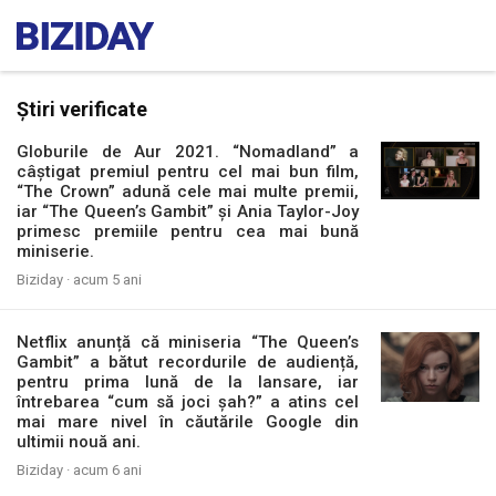
Știri verificate
Globurile de Aur 2021. “Nomadland” a
câștigat premiul pentru cel mai bun film,
“The Crown” adună cele mai multe premii,
iar “The Queen’s Gambit” și Ania Taylor-Joy
primesc premiile pentru cea mai bună
miniserie.
Biziday ·
acum 5 ani
Netflix anunță că miniseria “The Queen’s
Gambit” a bătut recordurile de audiență,
pentru prima lună de la lansare, iar
întrebarea “cum să joci șah?” a atins cel
mai mare nivel în căutările Google din
ultimii nouă ani.
Biziday ·
acum 6 ani