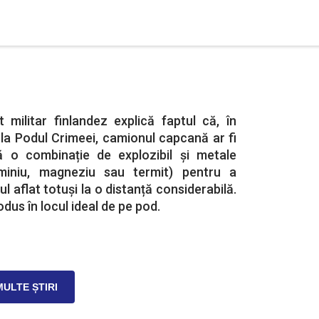
 militar finlandez explică faptul că, în
 la Podul Crimeei, camionul capcană ar fi
ă o combinație de explozibil și metale
uminiu, magneziu sau termit) pentru a
l aflat totuși la o distanță considerabilă.
dus în locul ideal de pe pod.
MULTE ȘTIRI