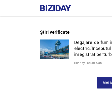
Știri verificate
Degajare de fum î
electric. Începutul
înregistrat perturbă
Biziday ·
acum 5 ani
MAI 