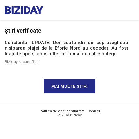
Știri verificate
Constanța. UPDATE: Doi scafandri ce supravegheau
nisiparea plajei de la Eforie Nord au decedat. Au fost
luați de ape și scoși ulterior la mal de către colegi.
Biziday ·
acum 5 ani
MAI MULTE ȘTIRI
Politica de confidențialitate
·
Contact
2026 © Biziday