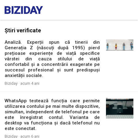
Știri verificate
Analiză. Experții spun că tinerii din
Generația Z (născuți după 1995) pierd
prețioase experiențe de viață specifice
vârstei din cauza stilului de viață
confortabil și a concentrării exagerate pe
succesul profesional și sunt predispuși
anxietății sociale.
Biziday ·
acum 4 ani
WhatsApp testează funcția care permite
utilizarea contului pe mai multe dispozitive,
simultan, independent de telefonul pe care
este înregistrat contul. Varianta de
desktop va funcționa și dacă telefonul nu
este conectat.
Biziday ·
acum 6 ani