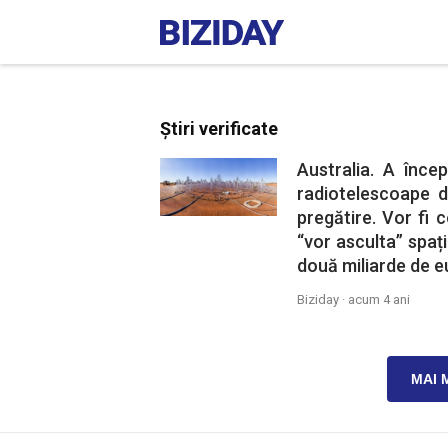
Știri verificate
Australia. A înce
radiotelescoape d
pregătire. Vor fi 
“vor asculta” spațiu
două miliarde de e
Biziday ·
acum 4 ani
MAI 