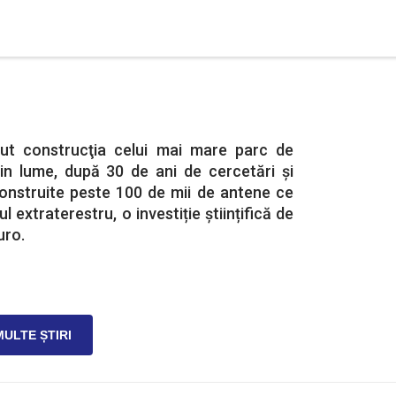
put construcţia celui mai mare parc de
in lume, după 30 de ani de cercetări și
construite peste 100 de mii de antene ce
l extraterestru, o investiție științifică de
uro.
MULTE ȘTIRI