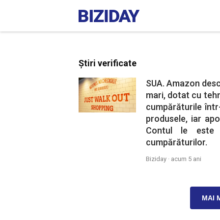
Știri verificate
SUA. Amazon desch
mari, dotat cu tehn
cumpărăturile într
produsele, iar apo
Contul le este 
cumpărăturilor.
Biziday ·
acum 5 ani
MAI 