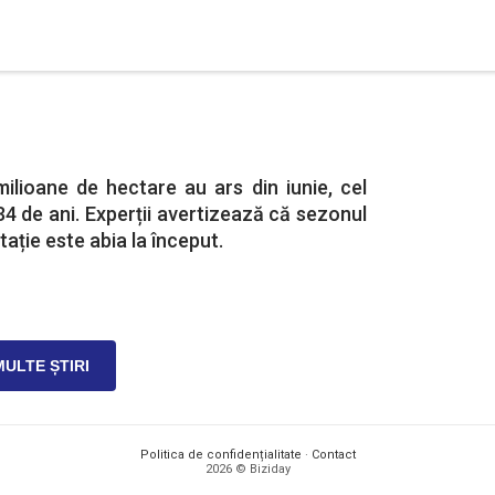
ilioane de hectare au ars din iunie, cel
 34 de ani. Experții avertizează că sezonul
tație este abia la început.
MULTE ȘTIRI
Politica de confidențialitate
·
Contact
2026 © Biziday