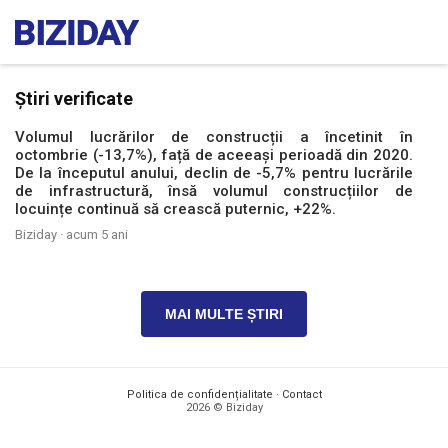
Știri verificate
Volumul lucrărilor de construcții a încetinit în
octombrie (-13,7%), față de aceeași perioadă din 2020.
De la începutul anului, declin de -5,7% pentru lucrările
de infrastructură, însă volumul construcțiilor de
locuințe continuă să crească puternic, +22%.
Biziday ·
acum 5 ani
MAI MULTE ȘTIRI
Politica de confidențialitate
·
Contact
2026 © Biziday