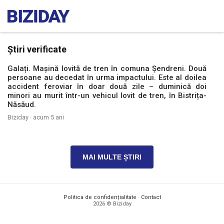
Știri verificate
Galați. Mașină lovită de tren în comuna Șendreni. Două
persoane au decedat în urma impactului. Este al doilea
accident feroviar în doar două zile – duminică doi
minori au murit într-un vehicul lovit de tren, în Bistrița-
Năsăud.
Biziday ·
acum 5 ani
MAI MULTE ȘTIRI
Politica de confidențialitate
·
Contact
2026 © Biziday