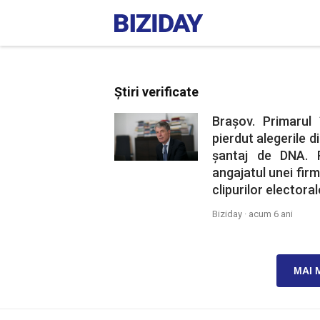
Știri verificate
Brașov. Primarul
pierdut alegerile 
șantaj de DNA. P
angajatul unei fir
clipurilor electora
Biziday ·
acum 6 ani
MAI 