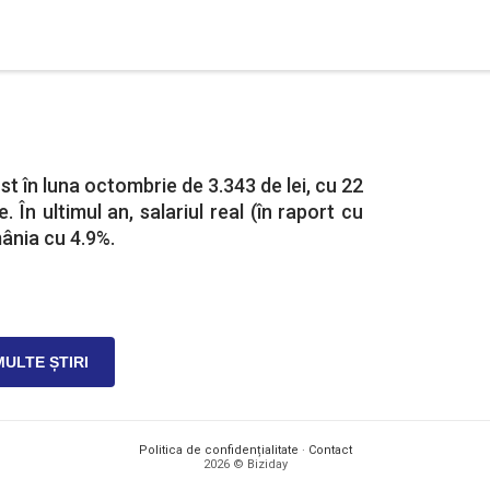
t în luna octombrie de 3.343 de lei, cu 22
 În ultimul an, salariul real (în raport cu
mânia cu 4.9%.
MULTE ȘTIRI
Politica de confidențialitate
·
Contact
2026 © Biziday