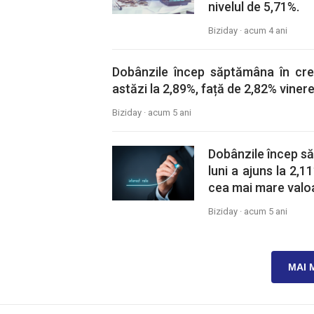
nivelul de 5,71%.
Biziday ·
acum 4 ani
Dobânzile încep săptămâna în cre
astăzi la 2,89%, față de 2,82% viner
Biziday ·
acum 5 ani
Dobânzile încep să
luni a ajuns la 2,1
cea mai mare valoar
Biziday ·
acum 5 ani
MAI 