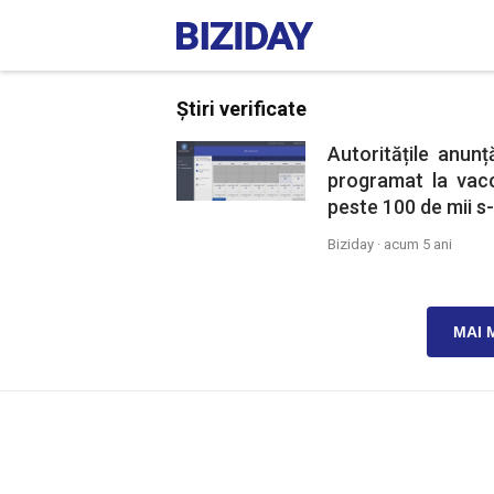
Știri verificate
Autoritățile anun
programat la vacc
peste 100 de mii s-
Biziday ·
acum 5 ani
MAI 