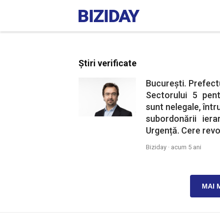
Știri verificate
București. Prefect
Sectorului 5 pent
sunt nelegale, într
subordonării iera
Urgență. Cere revo
Biziday ·
acum 5 ani
MAI 