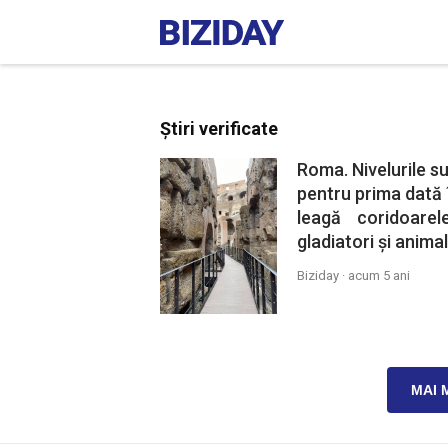
Știri verificate
Roma. Nivelurile su
pentru prima dată 
leagă coridoare
gladiatori și animal
Biziday ·
acum 5 ani
MAI 