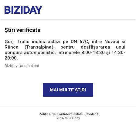
Știri verificate
Gorj. Trafic închis astăzi pe DN 67C, între Novaci și
Rânca (Transalpina), pentru desfăşurarea unui
concurs automobilistic, între orele 8:00-13:30 şi 14:30-
20:00.
Biziday ·
acum 4 ani
MAI MULTE ȘTIRI
Politica de confidențialitate
·
Contact
2026 © Biziday