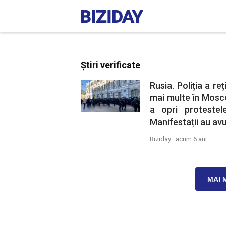
Știri verificate
Rusia. Poliția a r
mai multe în Mosco
a opri protestel
Manifestații au avu
Biziday ·
acum 6 ani
MAI 