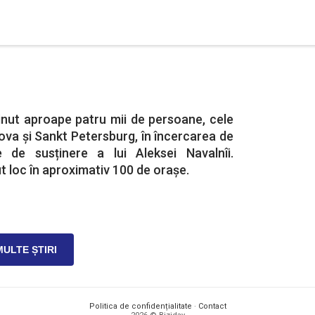
eținut aproape patru mii de persoane, cele
va și Sankt Petersburg, în încercarea de
e de susținere a lui Aleksei Navalnîi.
t loc în aproximativ 100 de orașe.
MULTE ȘTIRI
Politica de confidențialitate
·
Contact