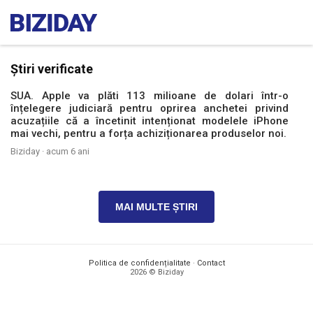
Știri verificate
SUA. Apple va plăti 113 milioane de dolari într-o
înțelegere judiciară pentru oprirea anchetei privind
acuzațiile că a încetinit intenționat modelele iPhone
mai vechi, pentru a forța achiziționarea produselor noi.
Biziday ·
acum 6 ani
MAI MULTE ȘTIRI
Politica de confidențialitate
·
Contact
2026 © Biziday