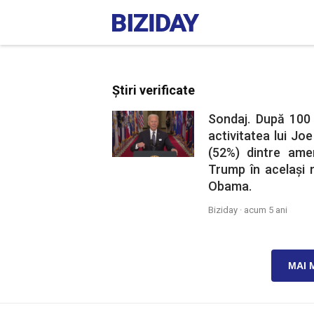
Știri verificate
Sondaj. După 100 
activitatea lui Jo
(52%) dintre amer
Trump în același 
Obama.
Biziday ·
acum 5 ani
MAI 