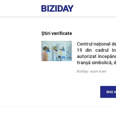
Știri verificate
Centrul național d
19 din cadrul In
autorizat începând
tranșă simbolică, 
Biziday ·
acum 6 ani
MAI 