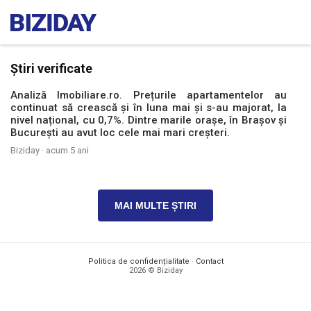
Știri verificate
Analiză Imobiliare.ro. Prețurile apartamentelor au
continuat să crească și în luna mai și s-au majorat, la
nivel național, cu 0,7%. Dintre marile orașe, în Brașov și
București au avut loc cele mai mari creșteri.
Biziday ·
acum 5 ani
MAI MULTE ȘTIRI
Politica de confidențialitate
·
Contact
2026 © Biziday