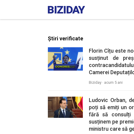
Știri verificate
Florin Cîțu este n
susținut de preș
contracandidatu
Camerei Deputaților
Biziday ·
acum 5 ani
Ludovic Orban, de
poți să emiți un or
fără să consulți p
susținem pe premi
ministru care să g