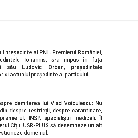
oul președinte al PNL. Premierul României,
edintele Iohannis, s-a impus în fața
lui său Ludovic Orban, președintele
 și actualul președinte al partidului.
spre demiterea lui Vlad Voiculescu: Nu
din despre restricții, despre carantinare,
remierul, INSP, specialiștii medicali. Îl
erul Cîțu. USR-PLUS să desemneze un alt
estioneze domeniul.