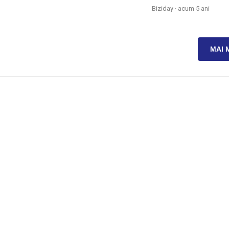
Biziday ·
acum 5 ani
MAI 