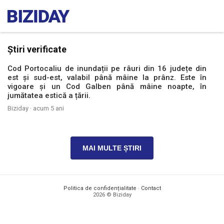
Știri verificate
Cod Portocaliu de inundații pe râuri din 16 județe din
est și sud-est, valabil până mâine la prânz. Este în
vigoare și un Cod Galben până mâine noapte, în
jumătatea estică a țării.
Biziday ·
acum 5 ani
MAI MULTE ȘTIRI
Politica de confidențialitate
·
Contact
2026 © Biziday