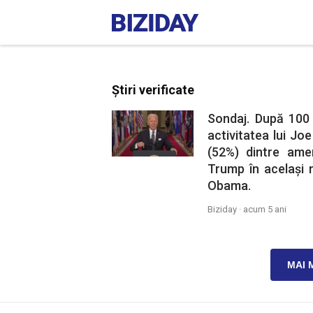
Știri verificate
Sondaj. După 100 
activitatea lui Jo
(52%) dintre amer
Trump în același 
Obama.
Biziday ·
acum 5 ani
MAI 