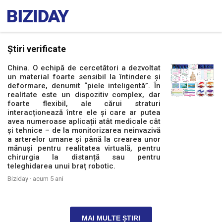
Știri verificate
China. O echipă de cercetători a dezvoltat
un material foarte sensibil la întindere și
deformare, denumit “piele inteligentă”. În
realitate este un dispozitiv complex, dar
foarte flexibil, ale cărui straturi
interacționează între ele și care ar putea
avea numeroase aplicații atât medicale cât
și tehnice – de la monitorizarea neinvazivă
a arterelor umane și până la crearea unor
mănuși pentru realitatea virtuală, pentru
chirurgia la distanță sau pentru
teleghidarea unui braț robotic.
Biziday ·
acum 5 ani
MAI MULTE ȘTIRI