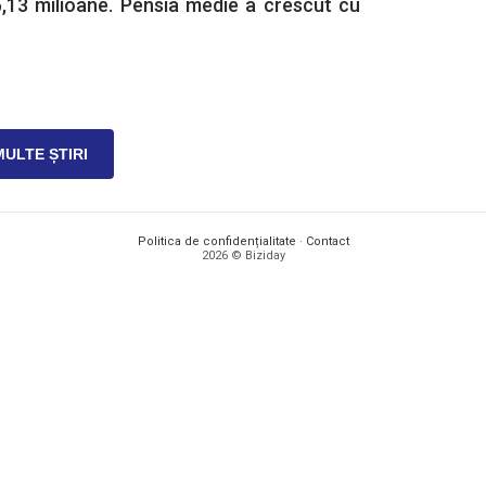
 5,13 milioane. Pensia medie a crescut cu
MULTE ȘTIRI
Politica de confidențialitate
·
Contact
2026 © Biziday