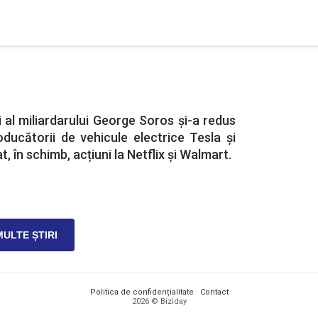
i al miliardarului George Soros și-a redus
oducătorii de vehicule electrice Tesla și
t, în schimb, acțiuni la Netflix și Walmart.
MULTE ȘTIRI
Politica de confidențialitate
·
Contact
2026 © Biziday