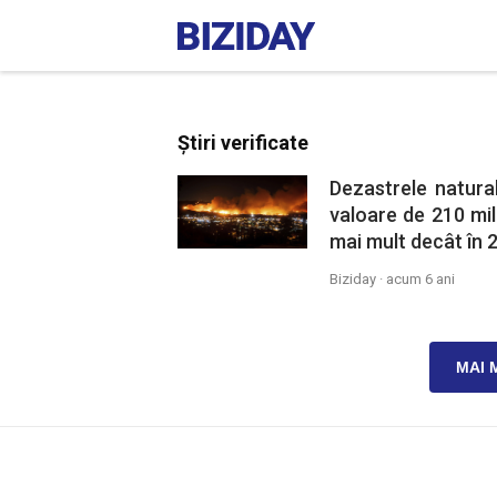
Știri verificate
Dezastrele natura
valoare de 210 mil
mai mult decât în 
Biziday ·
acum 6 ani
MAI 