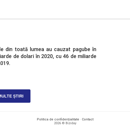
le din toată lumea au cauzat pagube în
iarde de dolari în 2020, cu 46 de miliarde
2019.
MULTE ȘTIRI
Politica de confidențialitate
·
Contact
2026 © Biziday