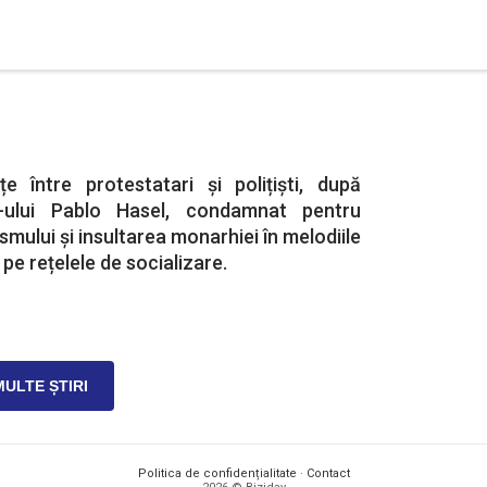
țe între protestatari și polițiști, după
r-ului Pablo Hasel, condamnat pentru
mului și insultarea monarhiei în melodiile
 pe rețelele de socializare.
MULTE ȘTIRI
Politica de confidențialitate
·
Contact