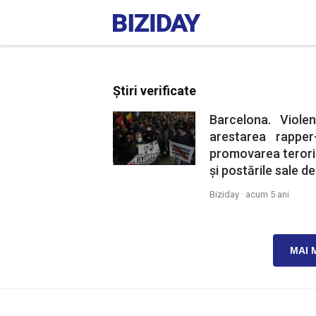
Știri verificate
Barcelona. Violen
arestarea rappe
promovarea teroris
și postările sale de
Biziday ·
acum 5 ani
MAI 