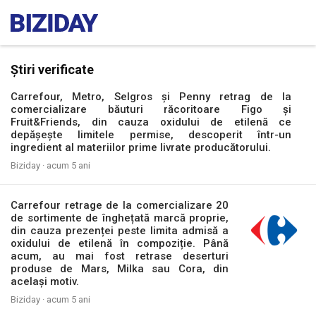
Știri verificate
Carrefour, Metro, Selgros și Penny retrag de la
comercializare băuturi răcoritoare Figo și
Fruit&Friends, din cauza oxidului de etilenă ce
depășește limitele permise, descoperit într-un
ingredient al materiilor prime livrate producătorului.
Biziday ·
acum 5 ani
Carrefour retrage de la comercializare 20
de sortimente de înghețată marcă proprie,
din cauza prezenței peste limita admisă a
oxidului de etilenă în compoziție. Până
acum, au mai fost retrase deserturi
produse de Mars, Milka sau Cora, din
același motiv.
Biziday ·
acum 5 ani