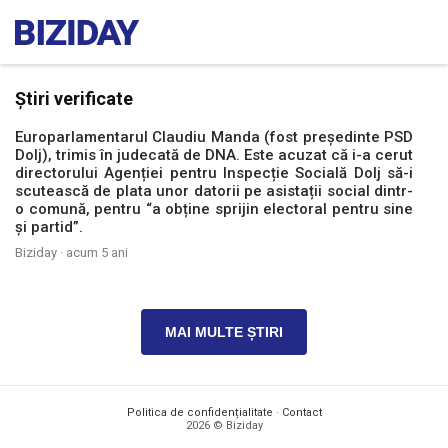
Știri verificate
Europarlamentarul Claudiu Manda (fost președinte PSD
Dolj), trimis în judecată de DNA. Este acuzat că i-a cerut
directorului Agenției pentru Inspecție Socială Dolj să-i
scutească de plata unor datorii pe asistații social dintr-
o comună, pentru “a obține sprijin electoral pentru sine
și partid”.
Biziday ·
acum 5 ani
MAI MULTE ȘTIRI
Politica de confidențialitate
·
Contact
2026 © Biziday