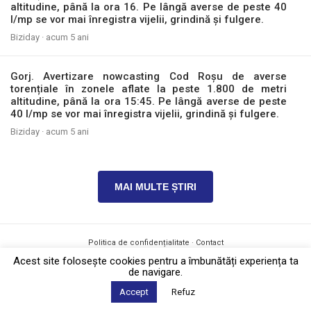
altitudine, până la ora 16. Pe lângă averse de peste 40
l/mp se vor mai înregistra vijelii, grindină și fulgere.
Biziday ·
acum 5 ani
Gorj. Avertizare nowcasting Cod Roșu de averse
torențiale în zonele aflate la peste 1.800 de metri
altitudine, până la ora 15:45. Pe lângă averse de peste
40 l/mp se vor mai înregistra vijelii, grindină și fulgere.
Biziday ·
acum 5 ani
MAI MULTE ȘTIRI
Politica de confidențialitate
·
Contact
2026 © Biziday
Acest site foloseşte cookies pentru a îmbunătăți experiența ta
de navigare.
Accept
Refuz