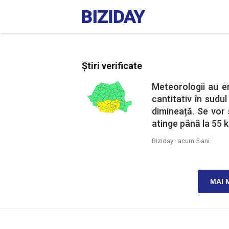
Știri verificate
Meteorologii au e
cantitativ în sudul
dimineață. Se vor 
atinge până la 55 k
Biziday ·
acum 5 ani
MAI 