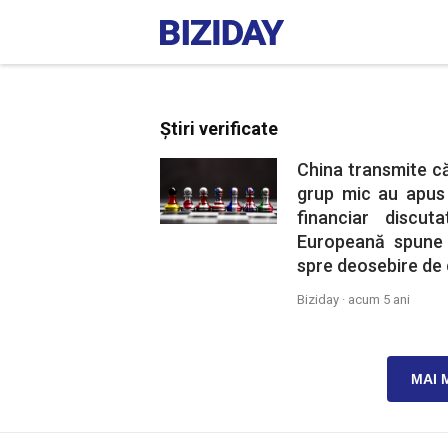
Știri verificate
China transmite că
grup mic au apus d
financiar discut
Europeană spune c
spre deosebire de 
Biziday ·
acum 5 ani
MAI 