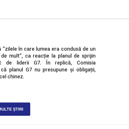
 ”zilele în care lumea era condusă de un
e mult”, ca reacție la planul de sprijin
at de liderii G7. În replică, Comisia
ă planul G7 nu presupune și obligații,
cel chinez.
MULTE ȘTIRI