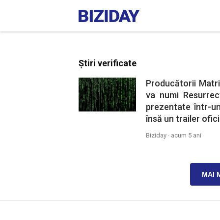
Știri verificate
Producătorii Matri
va numi Resurrec
prezentate într-un
însă un trailer ofic
Biziday ·
acum 5 ani
MAI 