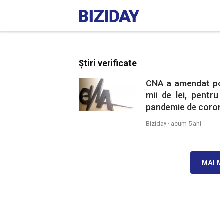
Știri verificate
CNA a amendat pos
mii de lei, pentr
pandemie de corona
Biziday ·
acum 5 ani
MAI 