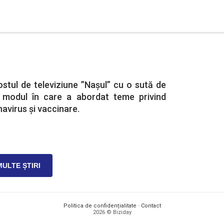
tul de televiziune ”Nașul” cu o sută de
u modul în care a abordat teme privind
virus și vaccinare.
MULTE ȘTIRI
Politica de confidențialitate
·
Contact
2026 © Biziday