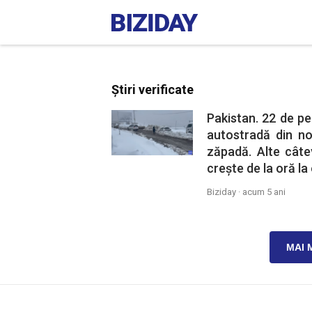
Știri verificate
Pakistan. 22 de pe
autostradă din nor
zăpadă. Alte câtev
crește de la oră la 
Biziday ·
acum 5 ani
MAI 