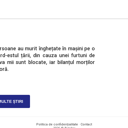
rsoane au murit înghețate în mașini pe o
d-estul țării, din cauza unei furtuni de
a mii sunt blocate, iar bilanțul morților
oră.
MULTE ȘTIRI
Politica de confidențialitate
·
Contact