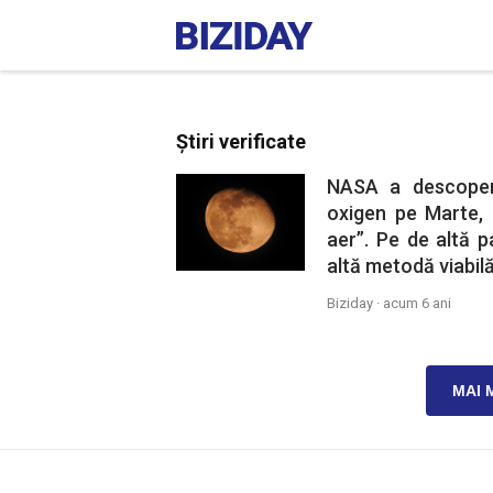
Știri verificate
NASA a descoper
oxigen pe Marte,
aer”. Pe de altă 
altă metodă viabilă
Biziday ·
acum 6 ani
MAI 