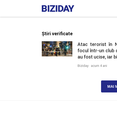
Știri verificate
Atac terorist în
focul într-un club
au fost ucise, iar bi
Biziday ·
acum 4 ani
MAI 