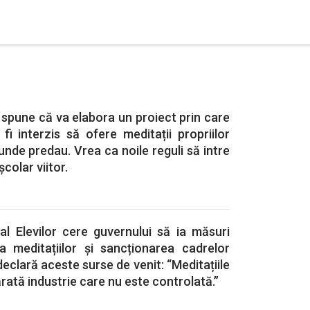
i spune că va elabora un proiect prin care
 fi interzis să ofere meditații propriilor
 unde predau. Vrea ca noile reguli să intre
școlar viitor.
 al Elevilor cere guvernului să ia măsuri
ea meditațiilor și sancționarea cadrelor
eclară aceste surse de venit: “Meditațiile
rată industrie care nu este controlată.”