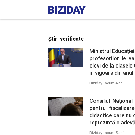
Știri verificate
Ministrul Educație
profesorilor le va
elevi de la clasele
în vigoare din anul 
Biziday ·
acum 4 ani
Consiliul Național
pentru fiscalizar
didactice care nu d
reprezintă o adevă
Biziday ·
acum 5 ani