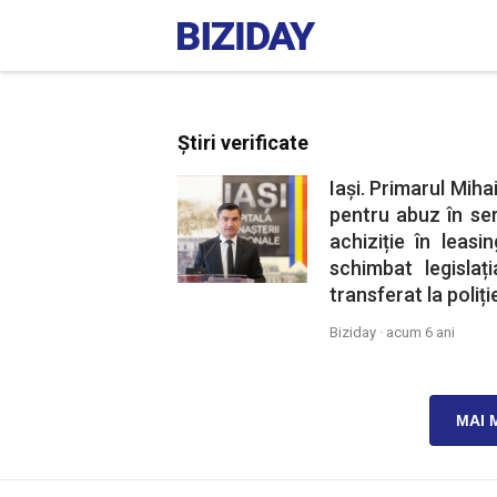
Știri verificate
Iași. Primarul Miha
pentru abuz în se
achiziție în leasi
schimbat legislaț
transferat la poliți
Biziday ·
acum 6 ani
MAI 