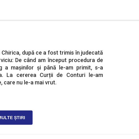
i Chirica, după ce a fost trimis în judecată
rviciu: De când am început procedura de
ng a mașinilor și până le-am primit, s-a
ia. La cererea Curții de Conturi le-am
e, care nu le-a mai vrut.
MULTE ȘTIRI