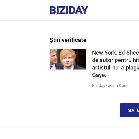
Știri verificate
New York. Ed Sheer
de autor pentru hit
artistul nu a plag
Gaye.
Biziday ·
acum 3 ani
MAI 