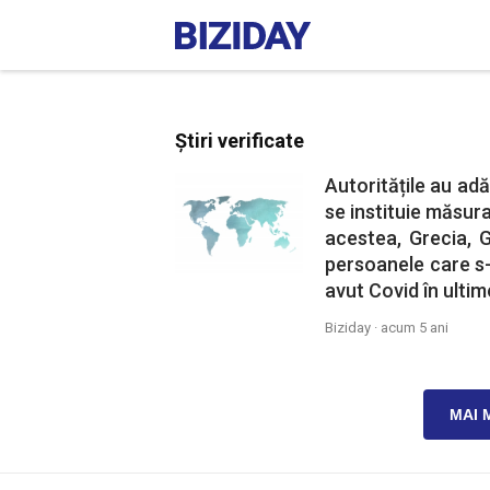
Știri verificate
Autoritățile au ad
se instituie măsura
acestea, Grecia, 
persoanele care s
avut Covid în ultime
Biziday ·
acum 5 ani
MAI 