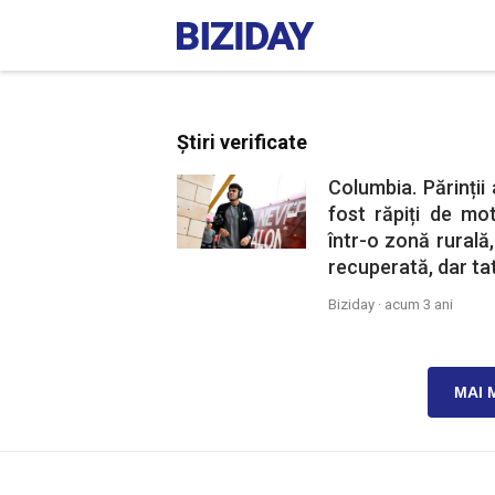
Știri verificate
Columbia. Părinții 
fost răpiți de mot
într-o zonă rurală,
recuperată, dar tat
Biziday ·
acum 3 ani
MAI 