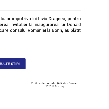
osar împotriva lui Liviu Dragnea, pentru
erea invitației la inaugurarea lui Donald
 care consulul României la Bonn, au plătit
MULTE ȘTIRI
Politica de confidențialitate
·
Contact
2026 © Biziday