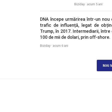
Biziday ·
acum 5 ani
DNA începe urmărirea într-un nou d
trafic de influență, legat de obțin
Trump, în 2017. Intermediarii, între
100 de mii de dolari, prin off-shore.
Biziday ·
acum 6 ani
MAI 