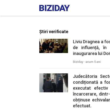
Știri verificate
Liviu Dragnea a fos
de influență, în 
inaugurarea lui Do
Biziday ·
acum 5 ani
Judecătoria Sect
condiționată a fos
executat efecti
încarcerare, dintr
obținuse echivala
efectuat.